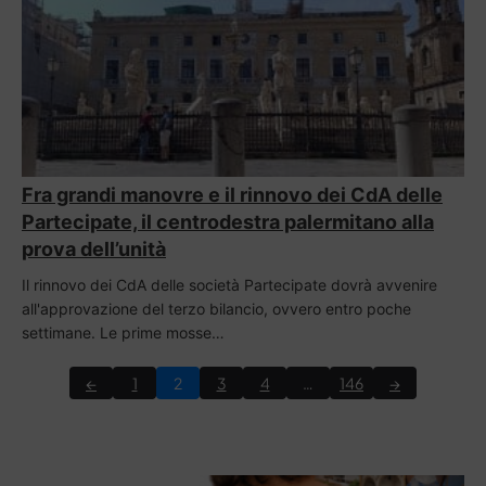
Fra grandi manovre e il rinnovo dei CdA delle
Partecipate, il centrodestra palermitano alla
prova dell’unità
Il rinnovo dei CdA delle società Partecipate dovrà avvenire
all'approvazione del terzo bilancio, ovvero entro poche
settimane. Le prime mosse…
←
1
2
3
4
…
146
→