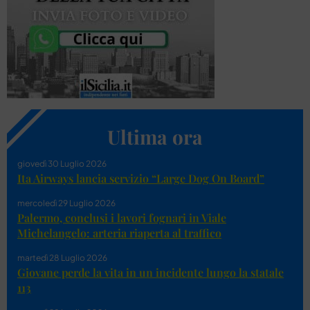
Ultima ora
giovedì 30 Luglio 2026
Ita Airways lancia servizio “Large Dog On Board”
mercoledì 29 Luglio 2026
Palermo, conclusi i lavori fognari in Viale
Michelangelo: arteria riaperta al traffico
martedì 28 Luglio 2026
Giovane perde la vita in un incidente lungo la statale
113