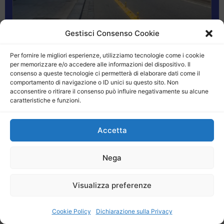
Gestisci Consenso Cookie
Per fornire le migliori esperienze, utilizziamo tecnologie come i cookie
Messina: guerra dei cordoli tra i pro Darwin e i “si stava
per memorizzare e/o accedere alle informazioni del dispositivo. Il
consenso a queste tecnologie ci permetterà di elaborare dati come il
meglio quando si stava peggio”
comportamento di navigazione o ID unici su questo sito. Non
acconsentire o ritirare il consenso può influire negativamente su alcune
caratteristiche e funzioni.
Accetta
Nega
Visualizza preferenze
Cookie Policy
Dichiarazione sulla Privacy
Entra nell'Archivio ilSicilia Gourmet