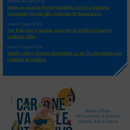
martedì 28 Luglio 2026
Dopo 40 anni la Porta Sud della città è completa,
terminati i lavori allo svincolo di Brancaccio
lunedì 27 Luglio 2026
A19 Palermo-Catania, riaperto al traffico il nuovo
viadotto Alfio
lunedì 27 Luglio 2026
Esodo estivo Agosto-Settembre 2026: il calendario con
i bollini di traffico