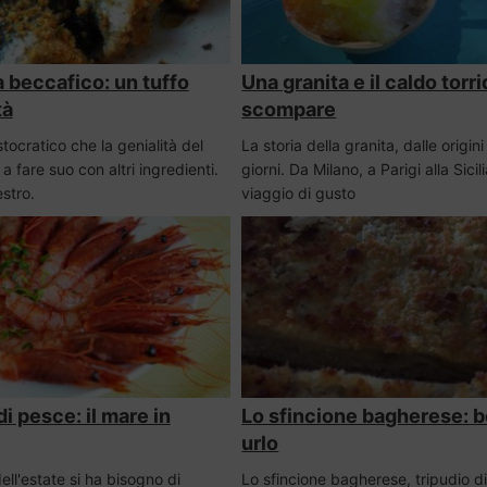
a beccafico: un tuffo
Una granita e il caldo torr
tà
scompare
stocratico che la genialità del
La storia della granita, dalle origini
 a fare suo con altri ingredienti.
giorni. Da Milano, a Parigi alla Sicil
stro.
viaggio di gusto
i pesce: il mare in
Lo sfincione bagherese: b
urlo
dell'estate si ha bisogno di
Lo sfincione bagherese, tripudio di