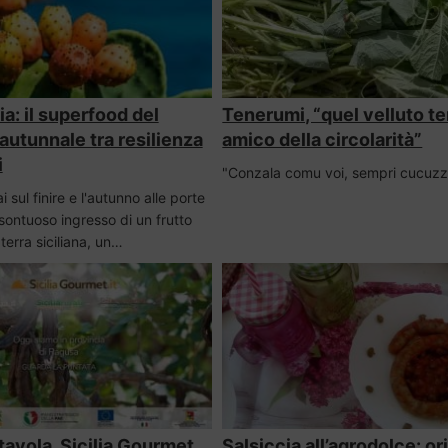
ia: il superfood del
Tenerumi, “quel velluto t
autunnale tra resilienza
amico della circolarità”
i
"Conzala comu voi, sempri cucuzz
 sul finire e l'autunno alle porte
 sontuoso ingresso di un frutto
 terra siciliana, un…
tavola, Sicilia Gourmet
Salsiccia all’agrodolce: ori