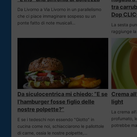
tra carru
Da Livorno a Via Livorno in un parallelismo
Dop CLIC
che ci piace immaginare sospeso su un
ponte fatto di note musicali…
La sesta punt
raggiunge la
Da siculocentrica mi chiedo: “E se
Crema all
l’hamburger fosse figlio delle
light
nostre polpette?”
La crema all'
profumato, l
E se i tedeschi non essendo "Giotto" in
potrebbe ma
cucina come noi, schiacciarono le pallottole
di carne, ossia le nostre polpette,…