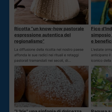
Ricotta “un know-how pastorale
Fico d’Ind
espressione autentica del
simposio 
regionalismo”
e benefic
La diffusione della ricotta nel nostro paese
L'estate ormai
affonda le sue radici nei rituali e retaggi
anticipano il
pastorali tramandati nei secoli, di…
iconico della
“L’Iris” una sinfonia di dolcezza
Ragusa a 