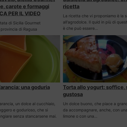
be, carote e formaggi
ricetta
CA PER IL VIDEO
La ricetta che vi proponiamo è la s
all'agrodolce. Il quid in più di que
ata di Sicilia Gourmet
è che può essere…
 provincia di Ragusa
’arancia: una goduria
Torta allo yogurt: soffice,
gustosa
arancia, un dolce al cucchiaio,
Un dolce buono, che piace a grandi
eggero e godurioso, che si
da accompagnare, anche, con una
ngiare senza stancarsene mai.
limone o con una…