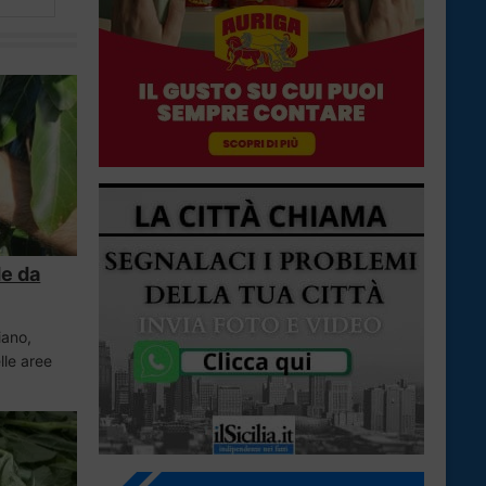
de da
iano,
lle aree