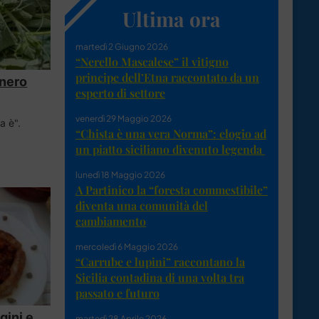
Ultima ora
martedì 2 Giugno 2026
“Nerello Mascalese” il vitigno
principe dell’Etna raccontato da un
enero
esperto di settore
venerdì 29 Maggio 2026
a è".
“Chista è una vera Norma”: elogio ad
un piatto siciliano divenuto legenda
lunedì 18 Maggio 2026
A Partinico la “foresta commestibile”
diventa una comunità del
cambiamento
mercoledì 6 Maggio 2026
“Carrube e lupini” raccontano la
Sicilia contadina di una volta tra
passato e futuro
gini e
martedì 28 Aprile 2026