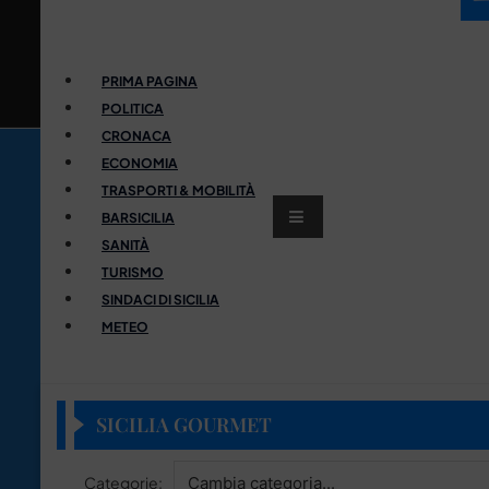
PRIMA PAGINA
POLITICA
CRONACA
ECONOMIA
TRASPORTI & MOBILITÀ
BARSICILIA
SANITÀ
TURISMO
SINDACI DI SICILIA
METEO
SICILIA GOURMET
Categorie: