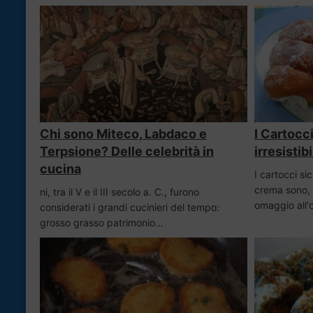
Chi sono Miteco, Labdaco e
I Cartocci
Terpsione? Delle celebrità in
irresistib
cucina
I cartocci sici
crema sono, 
ni, tra il V e il III secolo a. C., furono
omaggio all'
considerati i grandi cucinieri del tempo:
grosso grasso patrimonio…