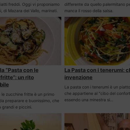
atti freddi. Oggi vi proponiamo
differente da quello palermitano 
, di Mazara del Vallo, marinati.
manca il rosso della salsa.
la “Pasta con le
La Pasta con i tenerumi: c
ritte”: un rito
invenzione
bile
La pasta con i tenerumi è un piatt
che appartiene al "cibo del confort
le zucchine fritte è un primo
essendo una minestra si…
e da preparare e buonissimo, che
 grandi e piccini.