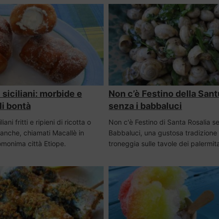
 siciliani: morbide e
Non c’è Festino della San
ili bontà
senza i babbaluci
liani fritti e ripieni di ricotta o
Non c'è Festino di Santa Rosalia s
anche, chiamati Macallè in
Babbaluci, una gustosa tradizione
omonima città Etiope.
troneggia sulle tavole dei palermit