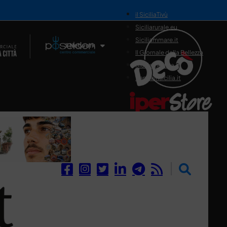
il SiciliaTivù
Siciliarurale.eu
Siciliammare.it
Il Network
Il Giornale della Bellezza
Siciliamedica.it
Sanitainsicilia.it