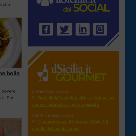
perché
he bella
o povero,
giovedì 9 Luglio 2026
“Pantelleria” metafora della relazione tra
o". Pur
uomo e natura tra capperi e passito
domenica 5 Luglio 2026
“Gambero rosso di Mazara del Vallo” il
corallo del mediterraneo