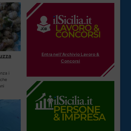
Entra nell'Archivio Lavoro &
tuzza
Concorsi
enza i
 che
ani