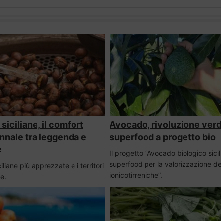
iciliane, il comfort
Avocado, rivoluzione ver
nnale tra leggenda e
superfood a progetto bio
e
Il progetto “Avocado biologico sicil
superfood per la valorizzazione de
iliane più apprezzate e i territori
ionicotirreniche”.
e.