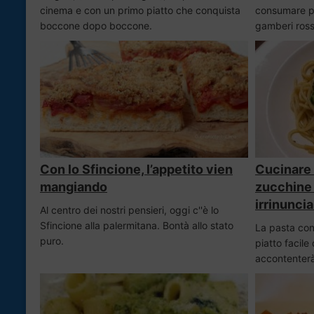
cinema e con un primo piatto che conquista
consumare pi
boccone dopo boccone.
gamberi rossi
Con lo Sfincione, l’appetito vien
Cucinare 
mangiando
zucchine f
irrinuncia
Al centro dei nostri pensieri, oggi c''è lo
Sfincione alla palermitana. Bontà allo stato
La pasta con 
puro.
piatto facil
accontenterà