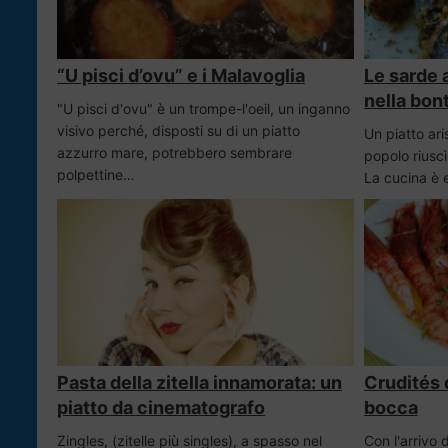
“U pisci d’ovu” e i Malavoglia
Le sarde 
nella bon
"U pisci d'ovu" è un trompe-l'oeil, un inganno
visivo perché, disposti su di un piatto
Un piatto ari
azzurro mare, potrebbero sembrare
popolo riuscì
polpettine…
La cucina è e
Pasta della zitella innamorata: un
Crudités d
piatto da cinematografo
bocca
Zingles, (zitelle più singles), a spasso nel
Con l'arrivo 