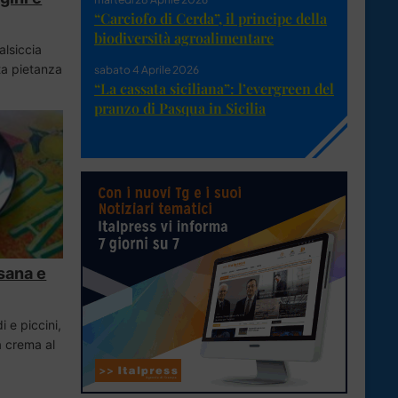
“Carciofo di Cerda”, il principe della
biodiversità agroalimentare
alsiccia
sta pietanza
sabato 4 Aprile 2026
“La cassata siciliana”: l’evergreen del
pranzo di Pasqua in Sicilia
 sana e
 e piccini,
 crema al