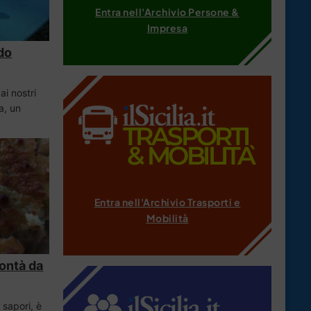
Entra nell'Archivio Persone &
Impresa
ido
 ai nostri
ia, un
Entra nell'Archivio Trasporti e
Mobilità
ontà da
 sapori, è